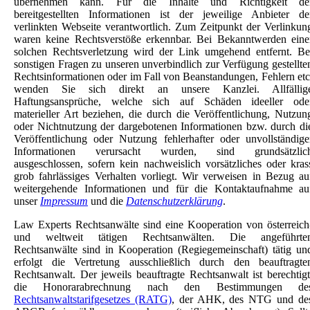
übernehmen kann. Für die Inhalte und Richtigkeit de
bereitgestellten Informationen ist der jeweilige Anbieter de
verlinkten Webseite verantwortlich. Zum Zeitpunkt der Verlinkun
waren keine Rechtsverstöße erkennbar. Bei Bekanntwerden eine
solchen Rechtsverletzung wird der Link umgehend entfernt. Be
sonstigen Fragen zu unseren unverbindlich zur Verfügung gestellte
Rechtsinformationen oder im Fall von Beanstandungen, Fehlern etc
wenden Sie sich direkt an unsere Kanzlei. Allfällig
Haftungsansprüche, welche sich auf Schäden ideeller ode
materieller Art beziehen, die durch die Veröffentlichung, Nutzun
oder Nichtnutzung der dargebotenen Informationen bzw. durch di
Veröffentlichung oder Nutzung fehlerhafter oder unvollständige
Informationen verursacht wurden, sind grundsätzlic
ausgeschlossen, sofern kein nachweislich vorsätzliches oder kras
grob fahrlässiges Verhalten vorliegt. Wir verweisen in Bezug au
weitergehende Informationen und für die Kontaktaufnahme au
unser
Impressum
und die
Datenschutzerklärung
.
Law Experts Rechtsanwälte sind eine Kooperation von österreich
und weltweit tätigen Rechtsanwälten. Die angeführte
Rechtsanwälte sind in Kooperation (Regiegemeinschaft) tätig un
erfolgt die Vertretung ausschließlich durch den beauftragte
Rechtsanwalt. Der jeweils beauftragte Rechtsanwalt ist berechtigt
die Honorarabrechnung nach den Bestimmungen de
Rechtsanwaltstarifgesetzes (RATG)
, der AHK, des NTG und de