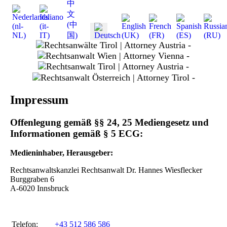
slide
1
slide
3
slide
4
slide
5
Impressum
Offenlegung gemäß §§ 24, 25 Mediengesetz und
Informationen gemäß § 5 ECG:
Medieninhaber, Herausgeber:
Rechtsanwaltskanzlei Rechtsanwalt Dr. Hannes Wiesflecker
Burggraben 6
A-6020 Innsbruck
Telefon:
+43 512 586 586