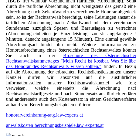
ABGB frei wählbar vorzunehmen (tarifliche Abrechnung). Sollt
durch die tarifliche Abrechnung nicht wenigstens das gemäß eine
Abrechnung nach Zeitaufwand zu verrechnende Honorar abgedeck
sein, so ist der Rechtsanwalt berechtigt, seine Leistungen anstatt de
tariflichen Abrechnung nach Zeitaufwand mit dem vereinbarte
Stundensatz zuzüglich Spesen und Barauslagen zu verrechne
(Abrechnungseinheiten je Einzelleistung: zuerst: angefangene 
Minuten, danach: angefangene 15 Minuten). Eine einmal gewählt
Abrechnungsart bindet ihn nicht. Weitere Informationen zu
Honorarabrechnung eines österreichischen Rechtsanwaltes könne
Sie auch in der
Broschüre des Österreichische
Rechtsanwaltskammertages "Mein Recht ist kostbar. Was Sie übe
das Honorar des Rechtsanwalts wissen sollten."
finden. In Bezu
auf die Abrechnung der erbrachten Rechtsdienstleistungen unsere
Kanzlei dürfen wir ansonsten auf die ausführliche
Informationsseiten unserer Rechtsanwaltskanzlei wie folg
verweisen, welche einerseits die Abrechnung nac
Rechtsanwaltstarifgesetz und nach Stundensatz ausführlich erkläre
und andererseits auch den Kostenersatz in einem Gerichtsverfahre
anhand von Berechnungsbeispielen erörtern:
honorarvereinbarung-ratg.law-experts.at
anwaltskosten-berechnungsbeispiele.law-experts.at