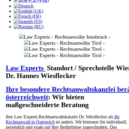
slide
1
slide
3
slide
4
slide
5
Law Experts
Standort
/ Sprechstelle Wie
Dr. Hannes Wiesflecker
Ihre besondere Rechtsanwaltskanzlei ber
österreichweit
: Wir bieten
maßgeschneiderte Beratung
Ihre Law Experts Rechtsanwaltskanzlei Dr. Wiesflecker als
Ihr
Rechtsanwalt in Österreich
ist anders. Wir betreuen Sie individuell,
persönlich und exakt auf Ihre Bedürfnisse zugeschnitten. Das