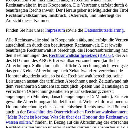
Rechtsanwälte in freier Kooperation. Die Vertretung erfolgt durch 
beauftragten Rechtsanwalt. Der Herausgeber ist Mitglieder der Tirol
Rechtsanwaltskammer, Innsbruck, Österreich, und unterliegt der
Aufsicht dieser Kammer.
Finden Sie hier unser
Impressum
sowie die
Datenschutzerklärung
.
Alle Rechtsanwälte sind in Kooperation tätig und erfolgt die Vertre
ausschließlich durch den beauftragten Rechtsanwalt. Der jeweils
beauftragte Rechtsanwalt ist berechtigt, die Honorarabrechnung na
den Bestimmungen des
Rechtsanwaltstarifgesetzes (RATG)
, der A
des NTG und des ABGB frei wählbar vorzunehmen (tarifliche
Abrechnung). Sollte durch die tarifliche Abrechnung nicht wenigst
das gemäß einer Abrechnung nach Zeitaufwand zu verrechnende
Honorar abgedeckt sein, so ist der Rechtsanwalt berechtigt, seine
Leistungen anstatt der tariflichen Abrechnung nach Zeitaufwand mi
dem vereinbarten Stundensatz zuzüglich Spesen und Barauslagen z
verrechnen (Abrechnungseinheiten je Einzelleistung: zuerst:
angefangene 5 Minuten, danach: angefangene 15 Minuten). Eine ei
gewählte Abrechnungsart bindet ihn nicht. Weitere Informationen z
Honorarabrechnung eines österreichischen Rechtsanwaltes können 
auch in der
Broschüre des Österreichischen Rechtsanwaltskammert
"Mein Recht ist kostbar. Was Sie über das Honorar des Rechtsanwal
wissen sollten."
finden. In Bezug auf die Abrechnung der erbrachte
Rechtsdienstleistungen unserer Kanzlei dürfen wir ansonsten auf di