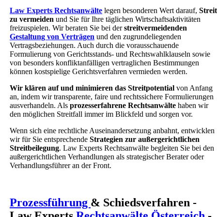
Law Experts Rechtsanwälte
legen besonderen Wert darauf,
Streit
zu vermeiden
und Sie für Ihre täglichen Wirtschaftsaktivitäten
freizuspielen. Wir beraten Sie bei der
streitvermeidenden
Gestaltung von Verträgen
und den zugrundeliegenden
Vertragsbeziehungen. Auch durch die vorausschauende
Formulierung von Gerichtsstands- und Rechtswahlklauseln sowie
von besonders konfliktanfälligen vertraglichen Bestimmungen
können kostspielige Gerichtsverfahren vermieden werden.
Wir klären auf und minimieren das Streitpotential
von Anfang
an, indem wir transparente, faire und rechtssichere Formulierungen
ausverhandeln. Als
prozesserfahrene Rechtsanwälte
haben wir
den möglichen Streitfall immer im Blickfeld und sorgen vor.
Wenn sich eine rechtliche Auseinandersetzung anbahnt, entwicklen
wir für Sie entsprechende
Strategien zur außergerichtlichen
Streitbeilegung
. Law Experts Rechtsanwälte begleiten Sie bei den
außergerichtlichen Verhandlungen als strategischer Berater oder
Verhandlungsführer an der Front.
Prozessführung
& Schiedsverfahren -
Law Experts
Rechtsanwälte Österreich
-