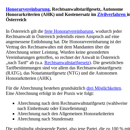
Honorarvereinbarung
, Rechtsanwaltstarifgesetz, Autonome
Honorarkriterien (AHK) und Kostenersatz im
Zivilverfahren
i
Österreich
In Österreich gilt die
freie Honorarvereinbarung
, wodurch jeder
Rechtsanwalt in Österreich jedenfalls einen Anspruch auf eine
angemessene Entlohnung hat. Die Honorarvereinbarung ist der
Vertrag des Rechtsanwaltes mit dem Mandanten über die
Abrechnung seiner Leistung. Wurden keine gesonderten
Vereinbarungen getroffen, so rechnet der Anwalt in Österreich
„nach Tarif“ ab (u.a.
Rechtsanwaltstarifgesetz
). Die gesetzlichen
Tarifbestimmungen sind vor allem das Rechtsanwaltstarifgesetz
(RATG), das Notariatstarifgesetz (NTG) und die Autonomen
Honorarkriterien (AHK).
Für die Abrechnung bestehen grundsätzlich
drei Möglichkeiten
.
Eine Abrechnung erfolgt in der Praxis wie folgt:
Abrechnung nach dem Rechtsanwaltstarifgesetz (wahlweise
nach Einheitssatz oder Einzelleistung)
Abrechnung nach den Allgemeinen Honorarkriterien
Abrechnung nach Stundensatz
Die vollständig obsiegende Partei, also jene Partei, die zu 100 % mi